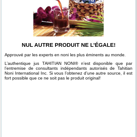
NUL AUTRE PRODUIT NE L’ÉGALE!
Approuvé par les experts en noni les plus éminents au monde.
L’authentique jus TAHITIAN NONI® n’est disponible que par
l’entremise de consultants indépendants autorisés de Tahitian
Noni International Inc. Si vous l’obtenez d’une autre source, il est
fort possible que ce ne soit pas le produit original!
White Space
Documentaire
Les produits
L'entreprise
Tahitian Noni
Les produits
It's Max...
It's Max!
Les cosmétiques
Le scanner
Morinda (en
TNI Song.mp4
sur Juergen
Morinda Core
TNI présentation
Tahitian Noni
TruAge (en
Origins and
Tahitian Noni -
Concentrate!
Age Defy (en
TruAge et son
français)
Mandl - CIP
présentés par
International -
français)
Destiny: EU
Morinda (en
français)
fonctionnement
Morinda - sous-
les fondateurs -
Morinda (en
French
français)