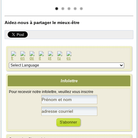
(sous-titré en
titré en français
sous-titré en
français)
français)
français
Aidez-nous à partager le mieux-être
Infolettre
Pour recevoir notre infolettre, veuillez vous inscrire